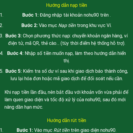
Hướng dẫn nạp tiền
Bước 1:
Đăng nhập tài khoản nohu90 trên
.
Bước 2:
Vào mục
Nạp tiền
trong khu vực Ví.
Bước 3:
Chọn phương thức nạp: chuyển khoản ngân hàng, ví
điện tử, mã QR, thẻ cào… (tùy thời điểm hệ thống hỗ trợ).
Bước 4:
Nhập số tiền muốn nạp, làm theo hướng dẫn hiển
thị.
Bước 5:
Kiểm tra số dư ví sau khi giao dịch báo thành công,
lưu lại hóa đơn hoặc mã giao dịch để đối soát nếu cần.
Khi nạp tiền lần đầu, nên bắt đầu với khoản vốn vừa phải để
làm quen giao diện và tốc độ xử lý của nohu90, sau đó mới
nâng dần hạn mức.
Hướng dẫn rút tiền
Bước 1:
Vào mục
Rút tiền
trên giao diện nohu90.