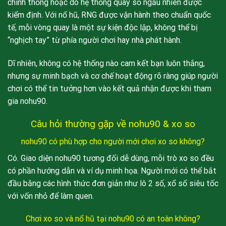
chính thống hoặc do hệ thống quay số ngẫu nhiên được
kiểm định. Với nổ hũ, RNG được vận hành theo chuẩn quốc
tế, mỗi vòng quay là một sự kiện độc lập, không thể bị
“nghịch tay” từ phía người chơi hay nhà phát hành.
Dĩ nhiên, không có hệ thống nào cam kết bạn luôn thắng,
nhưng sự minh bạch và cơ chế hoạt động rõ ràng giúp người
chơi có thể tin tưởng hơn vào kết quả nhận được khi tham
gia nohu90.
Câu hỏi thường gặp về nohu90 & xo so
nohu90 có phù hợp cho người mới chơi xo so không?
Có. Giao diện nohu90 tương đối dễ dùng, mỗi trò xo so đều
có phần hướng dẫn và ví dụ minh họa. Người mới có thể bắt
đầu bằng các hình thức đơn giản như lô 2 số, xổ số siêu tốc
với vốn nhỏ để làm quen.
Chơi xo so và nổ hũ tại nohu90 có an toàn không?