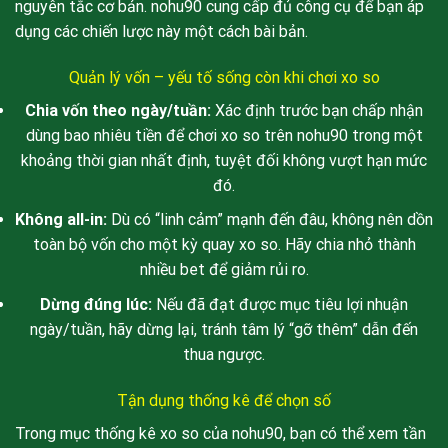
nguyên tắc cơ bản. nohu90 cung cấp đủ công cụ để bạn áp
dụng các chiến lược này một cách bài bản.
Quản lý vốn – yếu tố sống còn khi chơi xo so
Chia vốn theo ngày/tuần:
Xác định trước bạn chấp nhận
dùng bao nhiêu tiền để chơi xo so trên nohu90 trong một
khoảng thời gian nhất định, tuyệt đối không vượt hạn mức
đó.
Không all-in:
Dù có “linh cảm” mạnh đến đâu, không nên dồn
toàn bộ vốn cho một kỳ quay xo so. Hãy chia nhỏ thành
nhiều bet để giảm rủi ro.
Dừng đúng lúc:
Nếu đã đạt được mục tiêu lợi nhuận
ngày/tuần, hãy dừng lại, tránh tâm lý “gỡ thêm” dẫn đến
thua ngược.
Tận dụng thống kê để chọn số
Trong mục thống kê xo so của nohu90, bạn có thể xem tần