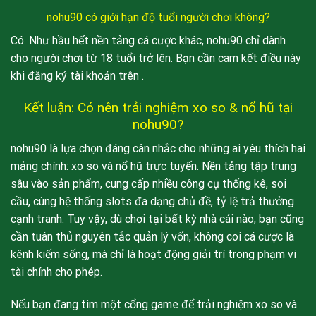
nohu90 có giới hạn độ tuổi người chơi không?
Có. Như hầu hết nền tảng cá cược khác, nohu90 chỉ dành
cho người chơi từ 18 tuổi trở lên. Bạn cần cam kết điều này
khi đăng ký tài khoản trên
.
Kết luận: Có nên trải nghiệm xo so & nổ hũ tại
nohu90?
nohu90 là lựa chọn đáng cân nhắc cho những ai yêu thích hai
mảng chính: xo so và nổ hũ trực tuyến. Nền tảng tập trung
sâu vào sản phẩm, cung cấp nhiều công cụ thống kê, soi
cầu, cùng hệ thống slots đa dạng chủ đề, tỷ lệ trả thưởng
cạnh tranh. Tuy vậy, dù chơi tại bất kỳ nhà cái nào, bạn cũng
cần tuân thủ nguyên tắc quản lý vốn, không coi cá cược là
kênh kiếm sống, mà chỉ là hoạt động giải trí trong phạm vi
tài chính cho phép.
Nếu bạn đang tìm một cổng game để trải nghiệm xo so và