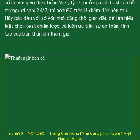
nổ hũ với giao diện tiếng Việt, tỷ lệ thưởng minh bạch, có hỗ
trợ người chơi 24/7, thì nohu90 trên
là điểm đến nên thử.
Hãy bắt đầu với số vốn nhỏ, dùng thời gian đầu để tìm hiểu
luật chơi, test chiến lược, và luôn ưu tiên sự an toàn, tỉnh
táo của bản thân khi tham gia.
nohu90 – NOHU90 – Trang Chủ Nohu | Nhà Cái Uy Tín Top #1 Việt
Nam in Hanoi