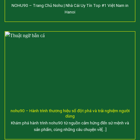
NOHU90 – Trang Chủ Nohu | Nhà Cái Uy Tín Top #1 Việt Nam in
Hanoi
nohu90 – Hành trình thương hiệu số đột phá và trải nghiệm người
dùng
Khám phá hành trình nohu90 từ nguồn cảm hứng đến sứ mệnh và
sản phẩm, cùng những câu chuyện về[...]