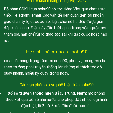
Hỗ trợ khách hàng tiếng Việt 24/7
Bộ phận CSKH của nohu90 hỗ trợ tiếng Việt qua chat trực
tiếp, Telegram, email. Các vấn đề liên quan đến tài khoản,
giao dịch, tỷ lệ cược xo so, luật chơi nổ hũ đều được giải
đáp khá nhanh. Điều này đặc biệt quan trọng với người mới
tham gia, hạn chế rủi ro thao tác sai khi đặt cược hoặc nạp
rút.
Hệ sinh thái xo so tại nohu90
xo so là mảng trọng tâm tại nohu90, phục vụ cả người chơi
theo trường phái truyền thống lẫn những ai thích tốc độ
quay nhanh, nhiều kỳ quay trong ngày.
Các sản phẩm xo so phổ biến trên nohu90
Xổ số truyền thống miền Bắc, Trung, Nam:
mô phỏng
theo kết quả xổ số nhà nước, cho phép đặt nhiều loại hình:
đặc biệt, lô 2 số, 3 số, đầu đuôi, bao lô…