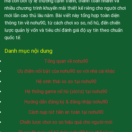
mà còn bởi tỷ lệ thưởng cạnh tranh, thanh toán nhanh và
nhiều chương trình khuyến mãi thiết kế riêng cho người chơi
mới lẫn cao thủ lâu năm. Bài viết này tổng hợp toàn diện
thông tin về nohu90, từ cách chơi xo so, nổ hũ, đến chiến
lược quản lý vốn và tiêu chí đánh giá độ uy tín theo chuẩn
quốc tế.
Danh mục nội dung
Tổng quan về nohu90
Ưu điểm nổi bật của nohu90 so với nhà cái khác
Hệ sinh thái xo so tại nohu90
Hệ thống game nổ hũ (slots) tại nohu90
Hướng dẫn đăng ký & đăng nhập nohu90
Cách nạp rút tiền an toàn tại nohu90
Chiến lược chơi xo so hiệu quả cho người mới