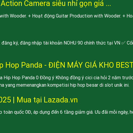
ction Camera siêu nhỉ gọn giá ...
th Wooder. + Hoạt động Guitar Production with Wooder. + Hoạt 
 đăng ký, đăng nhập tài khoản NOHU 90 chính thức tại VN ✅ Cổ
p Hop Panda - ĐIỆN MÁY GIÁ KHO BEST
a Hip Hop Panda 0 Đồng ý Không đồng ý cici cia hỏi 2 năm tr
a yang memenangkan kompetisi hip hop besar di slot unik ini.
025 | Mua tại Lazada.vn
ip toàn quốc 0Đ, áp dụng đến 6 tầng giảm giá. Ưu đãi mỗi ngày, h