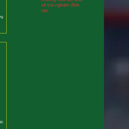
và trải nghiệm đỉnh
cao
vụ
ác