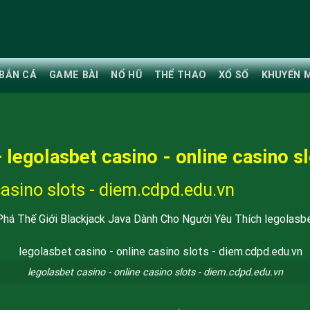
BẮN CÁ
GAME BÀI
NỔ HŨ
THỂ THAO
XỔ SỐ
KHUYẾN 
– legolasbet casino - online casino s
casino slots - diem.cdpd.edu.vn
há Thế Giới Blackjack Java Dành Cho Người Yêu Thích legolasbe
legolasbet casino - online casino slots - diem.cdpd.edu.vn