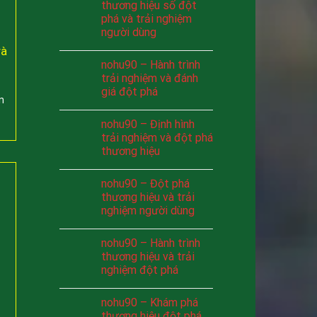
thương hiệu số đột
phá và trải nghiệm
người dùng
và
nohu90 – Hành trình
trải nghiệm và đánh
giá đột phá
n
nohu90 – Định hình
trải nghiệm và đột phá
thương hiệu
nohu90 – Đột phá
thương hiệu và trải
nghiệm người dùng
nohu90 – Hành trình
thương hiệu và trải
nghiệm đột phá
nohu90 – Khám phá
thương hiệu đột phá