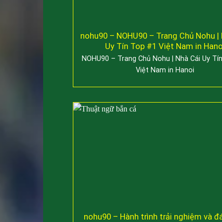
nohu90 – NOHU90 – Trang Chủ Nohu | 
Uy Tín Top #1 Việt Nam in Hano
NOHU90 – Trang Chủ Nohu | Nhà Cái Uy Tí
Việt Nam in Hanoi
nohu90 – Hành trình trải nghiệm và đ