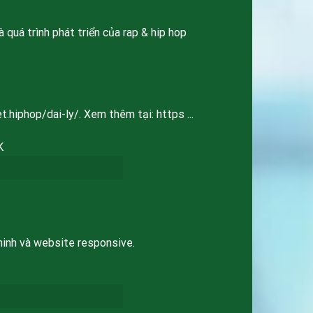
à quá trình phát triển của rap & hip hop
hiphop/dai-ly/. Xem thêm tại: https ...
minh và website responsive.