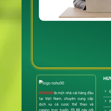
HƯ
NOHU90
là một nhà cái hàng đầu
tại Việt Nam, chuyên cung cấp
dịch vụ cá cược thể thao và
casino trực tuyến. FB 88 này nổi