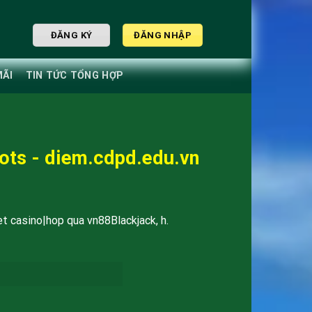
ĐĂNG KÝ
ĐĂNG NHẬP
MÃI
TIN TỨC TỔNG HỢP
lots - diem.cdpd.edu.vn
t casino|hop qua vn88Blackjack, h.