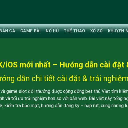
BẮN CÁ
GAME BÀI
NỔ HŨ
THỂ THAO
XỔ SỐ
KHUYẾN 
/iOS mới nhất – Hướng dẫn cài đặt &
ớng dẫn chi tiết cài đặt & trải nghiệm
 và game slot đổi thưởng được cộng đồng bet thủ Việt tìm kiếm
nh và tối ưu trải nghiệm hơn so với bản web. Bài viết này tổng hợ
OS, kiểm tra bảo mật, hướng dẫn đăng ký – nạp rút, cùng những lư