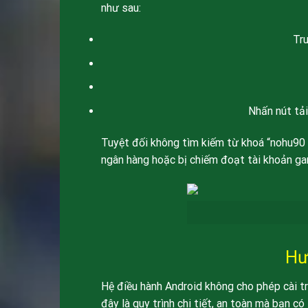
như sau:
Tr
Nhấn nút tải
Tuyệt đối không tìm kiếm từ khoá “nohu90 ap
ngân hàng hoặc bị chiếm đoạt tài khoản g
Hư
Hệ điều hành Android không cho phép cài tr
đây là quy trình chi tiết, an toàn mà bạn c