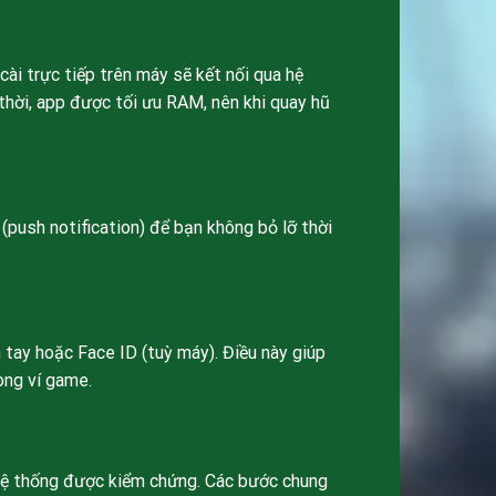
ài trực tiếp trên máy sẽ kết nối qua hệ
thời, app được tối ưu RAM, nên khi quay hũ
(push notification) để bạn không bỏ lỡ thời
 tay hoặc Face ID (tuỳ máy). Điều này giúp
ong ví game.
 hệ thống được
kiểm chứng. Các bước chung