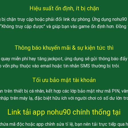
Hiệu suất ổn định, ít bị chặn
ị chặn truy cập hoặc phải đổi link dự phòng. Ứng dụng nohu90 c
i “Không truy cập được” và giúp bạn vào game ổn định hơn. Đồng 
Thông báo khuyến mãi & sự kiện tức thì
 quay miễn phí hay tăng jackpot, ứng dụng sẽ gửi thông báo đẩy 
eb vốn phụ thuộc vào email hoặc tin nhắn SMS thường bị trôi.
Tối ưu bảo mật tài khoản
trên thiết bị cá nhân, kết hợp các lớp bảo mật như mã PIN, vân
hập trên máy lạ, đặc biệt hữu ích với người chơi có số dư lớn tr
Link tải app nohu90 chính thống tại
chứa mã độc hoặc app chỉnh sửa tỉ lệ, bạn nên tải trực tiếp qua