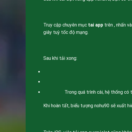
Truy cập chuyên mục
tai app
trên
, nhấn v
giây tuỳ tốc độ mạng.
Sau khi tải xong:
Trong quá trình cài, hệ thống có
Khi hoàn tất, biểu tượng nohu90 sẽ xuất hi