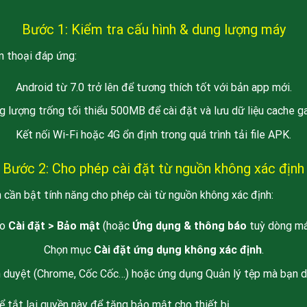
Bước 1: Kiểm tra cấu hình & dung lượng máy
n thoại đáp ứng:
Android từ 7.0 trở lên để tương thích tốt với bản app mới.
g lượng trống tối thiểu 500MB để cài đặt và lưu dữ liệu cache g
Kết nối Wi-Fi hoặc 4G ổn định trong quá trình tải file APK.
Bước 2: Cho phép cài đặt từ nguồn không xác định
ạn cần bật tính năng cho phép cài từ nguồn không xác định:
ào
Cài đặt > Bảo mật
(hoặc
Ứng dụng & thông báo
tuỳ dòng má
Chọn mục
Cài đặt ứng dụng không xác định
.
h duyệt (Chrome, Cốc Cốc…) hoặc ứng dụng Quản lý tệp mà bạn d
ể tắt lại quyền này để tăng bảo mật cho thiết bị.