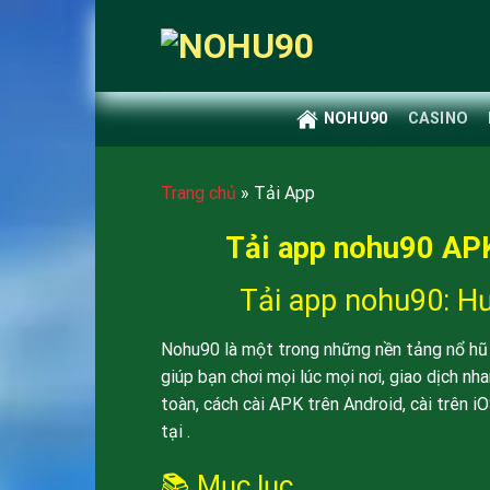
Skip
to
content
NOHU90
CASINO
Trang chủ
»
Tải App
Tải app nohu90 APK
Tải app nohu90: Hư
Nohu90 là một trong những nền tảng nổ hũ
giúp bạn chơi mọi lúc mọi nơi, giao dịch nha
toàn, cách cài APK trên Android, cài trên i
tại
.
📚 Mục lục