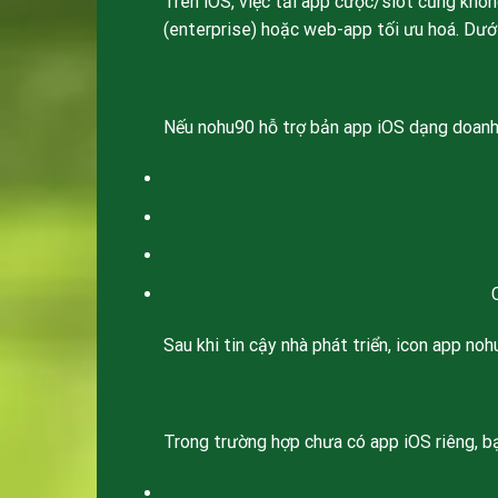
Trên iOS, việc tải app cược/slot cũng khôn
(enterprise) hoặc web-app tối ưu hoá. Dướ
Nếu nohu90 hỗ trợ bản app iOS dạng doanh 
Sau khi tin cậy nhà phát triển, icon app no
Trong trường hợp chưa có app iOS riêng, b