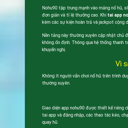
Nohu90 tập trung mạnh vào mảng nổ hũ, slo
đơn giản và tỉ lệ thưởng cao. Khi
tai app n
kèm các sự kiện hoàn trả và jackpot cộng d
Nền tảng này thường xuyên cập nhật chủ đề 
không ổn định. Thông qua hệ thống thanh to
khuyến nghị.
Vì 
Không ít người vẫn chơi nổ hũ trên trình du
thường xuyên.
Giao diện app nohu90 được thiết kế riêng c
tai app và đăng nhập, các thao tác kéo, chạ
quay hũ.