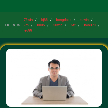
Cơ chế khuyến mãi thân thiện với người chơi, điều
kiện cược (wager) rõ ràng.
78win
bj88
bongdaso
kuwin
Nhờ vậy, nohu90 dần tạo dựng được cộng đồng người
FRIENDS:
7m
888b
58win
6ff
nohu78
chơi trung thành, đặc biệt là nhóm yêu thích quay hũ
leo88
nhanh, vốn nhỏ, tỷ lệ nổ jackpot đều.
Ưu điểm nổi bật của nohu90 so với các cổng
game khác
Khi so sánh nohu90 với những sân chơi nổ hũ khác
trên thị trường, có thể thấy một số lợi thế cạnh tranh
rõ ràng về sản phẩm lẫn trải nghiệm người dùng.
Bảng so sánh nhanh nohu90 với cổng game phổ biến
khác
CỔNG GAME
TIÊU CHÍ
NOHU90
TRUNG BÌNH