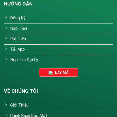
HƯỚNG DẪN
Tối ưu cho thiết bị di động:
Giao diện nohu90
được tinh chỉnh cho màn hình dọc, nút bấm lớn,
Đăng Ký
thao tác một tay tiện lợi.
Nạp Tiền
Nhờ các yếu tố trên, nohu90 không chỉ là nơi “thử vận
may” mà còn là không gian giải trí, xả stress sau giờ
Rút Tiền
làm việc nếu bạn biết kiểm soát ngân sách hợp lý.
Tải App
Hướng dẫn đăng ký tài khoản nohu90 chi tiết
Hợp Tác Đại Lý
Để trải nghiệm đầy đủ tính năng tại nohu90, người
chơi cần tạo tài khoản thành viên. Quy trình khá
LẤY MÃ
nhanh, thường chỉ mất vài phút nếu chuẩn bị sẵn
thông tin.
VỀ CHÚNG TÔI
Các bước đăng ký tài khoản nohu90
Giới Thiệu
Bước 1 – Truy cập cổng vào chính thức:
Vào
nohu90 thông qua liên kết đối tác an toàn, ví dụ:
.
Chính Sách Bảo Mật