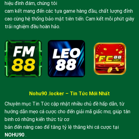
hiệu đình đám, chúng tôi
Hướng dẫn từng bước tham gia chơi tại nohu90
cam kết mang đến các tựa game hàng đầu, chất lượng đỉnh
(How-to)
cao cùng hệ thống bảo mật tiên tiến. Cam kết mỗi phút giây
trải nghiệm đều hoàn hảo.
Câu hỏi thường gặp về nohu90 (FAQ)
Kết luận – Có nên chơi tại nohu90?
Giới thiệu tổng quan về nohu90
Nohu90 là cổng game chuyên về slot và nổ hũ, tập
trung vào trải nghiệm quay hũ đổi thưởng nhanh, đơn
giản và phù hợp với thói quen người chơi Việt. Thay vì
cố gắng ôm đồm mọi mảng cá cược, nohu90 xây dựng
Nohu90 .locker – Tin Tức Mới Nhất
thương hiệu quanh thế mạnh nổ hũ – slot video, kết
hợp đa dạng chủ đề, tính năng bonus và quỹ jackpot
Chuyên mục Tin Tức cập nhật nhiều chủ đề hấp dẫn, từ
cộng dồn quy mô lớn.
hướng dẫn mẹo cá cược cho đến giải mã giấc mơ, giúp tân
binh có những kiến thức từ cơ
Người chơi có thể truy cập nohu90 thông qua tên
bản đến nâng cao để tăng tỷ lệ thắng khi cá cược tại
miền đối tác của hệ thống, trong đó
thường được sử
NOHU90
.
dụng làm cổng vào an toàn và cập nhật. Toàn bộ giao