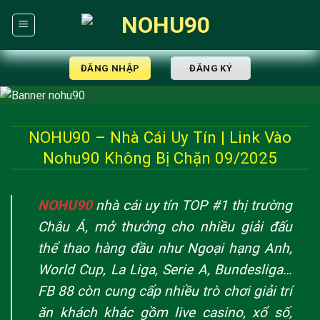
Skip
to
content
ĐĂNG NHẬP
ĐĂNG KÝ
NOHU90 – Nhà Cái Uy Tín | Link Vào
Nohu90 Không Bị Chặn 09/2025
NOHU90
nhà cái uy tín TOP #1 thị trường
Châu Á, mở thưởng cho nhiều giải đấu
thể thao hàng đầu như Ngoại hạng Anh,
World Cup, La Liga, Serie A, Bundesliga…
FB 88 còn cung cấp nhiều trò chơi giải trí
ăn khách khác gồm live casino, xổ số,