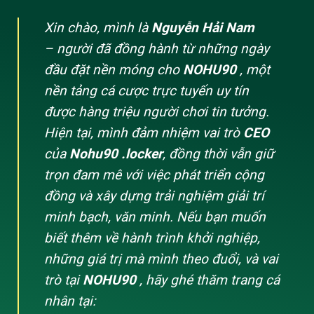
Trọng
Nhiều mảng, nhưng
Nổ hũ, slot đổi
tâm sản
thiếu chiều sâu nổ
thưởng
Xin chào, mình là
Nguyễn Hải Nam
phẩm
hũ
– người đã đồng hành từ những ngày
Tính ổn
Ít lag, tối ưu cho
Dễ giật lag giờ cao
định hệ
đầu đặt nền móng cho
NOHU90
, một
mạng di động
điểm
thống
nền tảng cá cược trực tuyến uy tín
Hướng
được hàng triệu người chơi tin tưởng.
Tiếng Việt rõ ràng,
Khá rối, nhiều banner
dẫn &
phân mục dễ hiểu
che nội dung
giao diện
Hiện tại, mình đảm nhiệm vai trò
CEO
của
Nohu90 .locker
, đồng thời vẫn giữ
Thường xuyên có
Khuyến
Ít ưu đãi chuyên cho
event quay miễn
mãi nổ hũ
slot
trọn đam mê với việc phát triển cộng
phí
đồng và xây dựng trải nghiệm giải trí
Hỗ trợ
Chat trực tuyến,
Chỉ hỗ trợ qua form
người chơi
hỗ trợ nhanh
hoặc email
minh bạch, văn minh. Nếu bạn muốn
biết thêm về hành trình khởi nghiệp,
Bảng trên chỉ mang tính chất tham khảo, nhưng phần
những giá trị mà mình theo đuổi, và vai
nào cho thấy định vị của nohu90 trong phân khúc nổ
trò tại
NOHU90
, hãy ghé thăm trang cá
hũ đổi thưởng.
nhân tại: