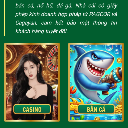
bắn cá, nổ hũ, đá gà. Nhà cái có giấy
phép kinh doanh hợp pháp từ PAGCOR và
Cagayan, cam kết bảo mật thông tin
khách hàng tuyệt đối.